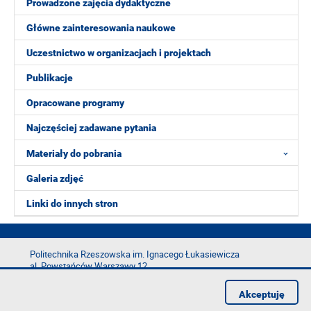
Prowadzone zajęcia dydaktyczne
Główne zainteresowania naukowe
Uczestnictwo w organizacjach i projektach
Publikacje
Opracowane programy
Najczęściej zadawane pytania
Materiały do pobrania
Galeria zdjęć
Linki do innych stron
Politechnika Rzeszowska im. Ignacego Łukasiewicza
al. Powstańców Warszawy 12
35-029 Rzeszów
Akceptuję
tel.: +48 17 865 11 00