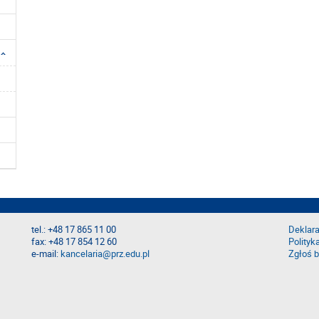
tel.: +48 17 865 11 00
Deklara
fax: +48 17 854 12 60
Polityk
e-mail:
kancelaria@prz.edu.pl
Zgłoś b